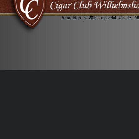
Anmelden
| © 2010 · cigarclub-whv.de - A