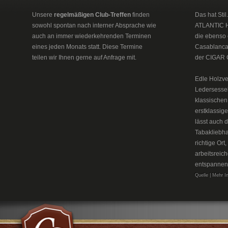
Unsere
regelmäßigen Club-Treffen
finden
Das hat Sti
sowohl spontan nach interner Absprache wie
ATLANTIC H
auch an immer wiederkehrenden Terminen
die ebenso 
eines jeden Monats statt. Diese Termine
Casablanca 
teilen wir Ihnen gerne auf Anfrage mit.
der CIGAR 
Edle Holzve
Ledersesse
klassischen
erstklassig
lässt auch 
Tabakliebh
richtige Or
arbeitsreic
entspannen
Quelle | Mehr I