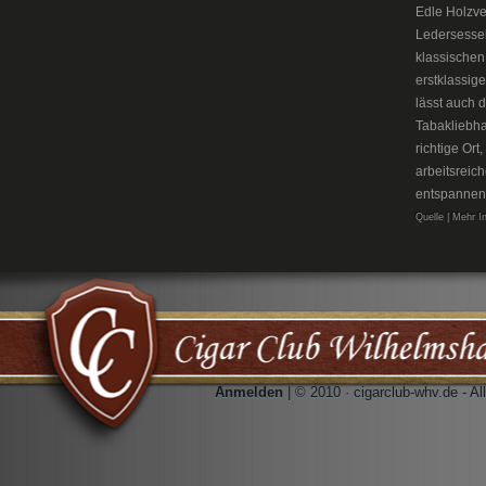
Edle Holzve
Ledersesse
klassischen
erstklassig
lässt auch 
Tabakliebh
richtige Or
arbeitsreic
entspannen
Quelle | Mehr I
Anmelden
| © 2010 · cigarclub-whv.de - A