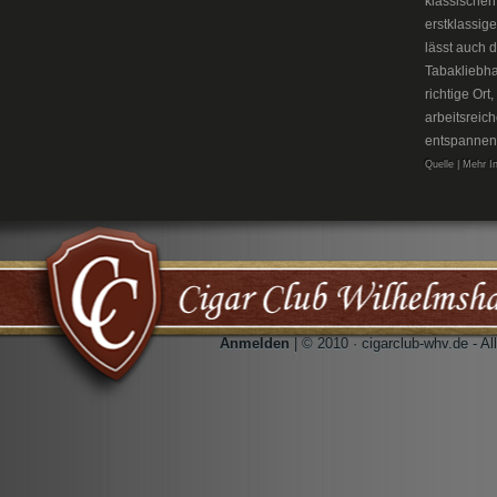
klassischen
erstklassig
lässt auch 
Tabakliebh
richtige Or
arbeitsreic
entspannen
Quelle | Mehr I
Anmelden
| © 2010 · cigarclub-whv.de - A