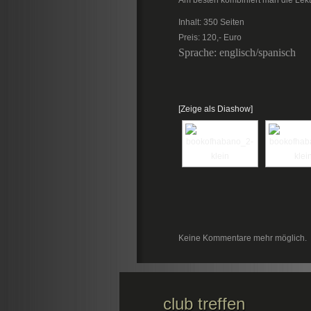
Am besten kombiniert man die Lekt
Inhalt: 350 Seiten
Preis: 120,- Euro
Sprache: englisch/spanisch
[Zeige als Diashow]
Keine Kommentare mehr möglich.
club treffen