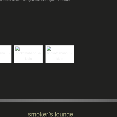
üre des Werkes übrigens mit einer guten Habano.
smoker’s lounge