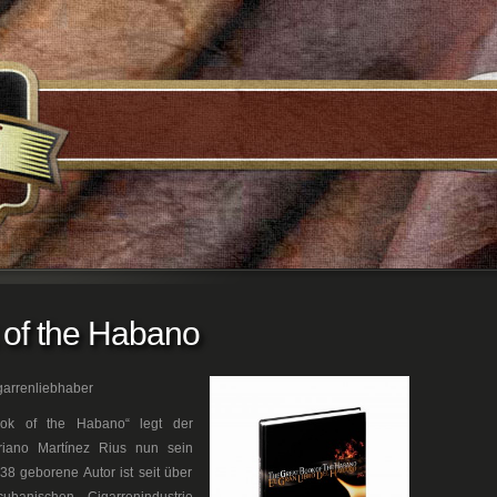
 of the Habano
arrenliebhaber
ook of the Habano“ legt der
riano Martínez Rius nun sein
38 geborene Autor ist seit über