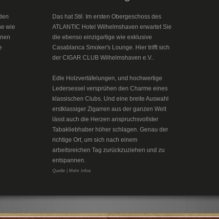
den
Das hat Stil. Im ersten Obergeschoss des
he wie
ATLANTIC Hotel Wilhelmshaven erwartet Sie
inen
die ebenso einzigartige wie exklusive
e
Casablanca Smoker's Lounge. Hier trifft sich
der CIGAR CLUB Wilhelmshaven e.V..
Edle Holzvertäfelungen, und hochwertige
Ledersessel versprühen den Charme eines
klassischen Clubs. Und eine breite Auswahl
erstklassiger Zigarren aus der ganzen Welt
lässt auch die Herzen anspruchsvollster
Tabakliebhaber höher schlagen. Genau der
richtige Ort, um sich nach einem
arbeitsreichen Tag zurückzuziehen und zu
entspannen.
Quelle | Mehr Infos