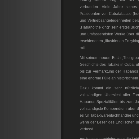
fünfzig Jahren eng mit der cu
verbunden. Viele Jahre seines
Präsidenten von Cubatabacco (heu
und Vertriebsangelegenheiten bera
„Habano the king“ sein erstes Buch
und umfassendsten Werke über di
erschienenen „Illustrierten Enzykl
mit.
Mit seinem neuen Buch „The grea
Geschichte des Tabaks in Cuba, ü
bis zur Vermarktung der Habanos i
eine enorme Fülle an historischem
Dazu kommt ein sehr nützliche
vollständigen Übersicht aller Fo
Habanos-Spezialitäten bis zum Ja
vollständigste Kompendium über d
es für Tabakwarenfachhändler und i
wenn der Leser des Englischen un
verfasst.