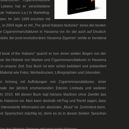
banischen Cigarrenindustrie
 Lebens hat er verschiedene
te Habanos s.a.) in Marketing-
ten. Im Jahr 1999 erschien mit
, in 2004 legte er mit „The great Habano factories“ eines der besten
e Cigarrenmanufakturen in Havanna vor. An der auch auf Deutsch
opädie der post-revolutionären Havanna-Zigarren“ wirkte er beratend
t book of the Habano“ spannt er nun einen weiten Bogen von der
ber die Historie von Marken und Cigarrenmanufakturen in Havanna
n unserer Zeit. Das Buch ist sehr schön bebildert und präsentiert
 Material wie Fotos, Werbedrucken, Lithographien und Urkunden.
r Anhang mit Auflistungen von Cigarrenmanufakturen, einer
rmate der jährlich erscheinenden Edición Limitada und weiterer
hr 2010. Mit diesen Buch legt Adriano Martinez ohne Zweifel das
ie Habanos vor. Man kann deshalb mit Fug und Recht sagen, dass
nteressierte Aficionados ein absolutes „Muss“ ist. Zumindest dann,
d Spanischen mächtig ist, denn es ist in diesen beiden Sprachen