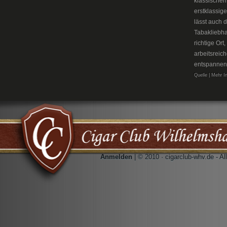
klassischen
erstklassig
lässt auch 
Tabakliebh
richtige Or
arbeitsreic
entspannen
Quelle | Mehr I
Anmelden
| © 2010 · cigarclub-whv.de - A