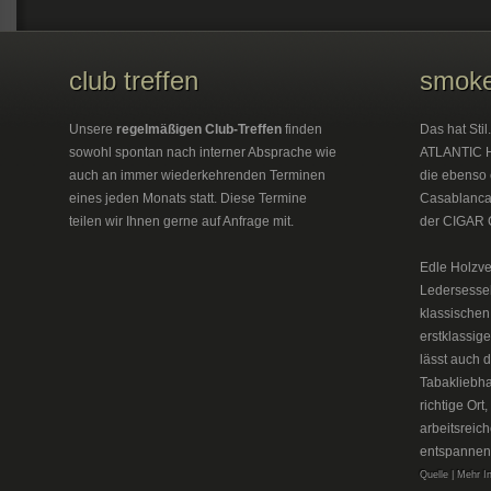
club treffen
smoke
Unsere
regelmäßigen Club-Treffen
finden
Das hat Sti
sowohl spontan nach interner Absprache wie
ATLANTIC H
auch an immer wiederkehrenden Terminen
die ebenso 
eines jeden Monats statt. Diese Termine
Casablanca 
teilen wir Ihnen gerne auf Anfrage mit.
der CIGAR 
Edle Holzve
Ledersesse
klassischen
erstklassig
lässt auch 
Tabakliebh
richtige Or
arbeitsreic
entspannen
Quelle | Mehr I