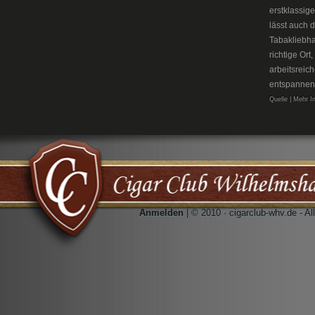
erstklassig
lässt auch 
Tabakliebh
richtige Or
arbeitsreic
entspannen
Quelle | Mehr I
Anmelden
| © 2010 · cigarclub-whv.de - A