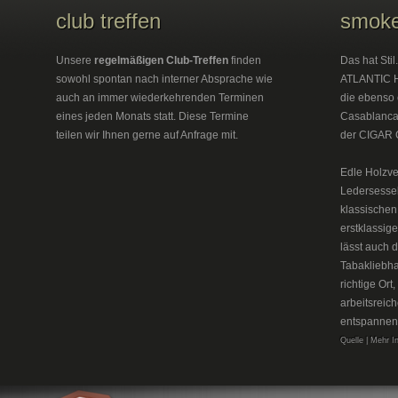
club treffen
smoke
Unsere
regelmäßigen Club-Treffen
finden
Das hat Sti
sowohl spontan nach interner Absprache wie
ATLANTIC H
auch an immer wiederkehrenden Terminen
die ebenso 
eines jeden Monats statt. Diese Termine
Casablanca 
teilen wir Ihnen gerne auf Anfrage mit.
der CIGAR 
Edle Holzve
Ledersesse
klassischen
erstklassig
lässt auch 
Tabakliebh
richtige Or
arbeitsreic
entspannen
Quelle | Mehr I