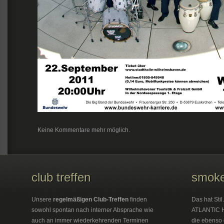
Keine Kommentare mehr möglich.
club treffen
smoke
Unsere
regelmäßigen Club-Treffen
finden
Das hat Sti
sowohl spontan nach interner Absprache wie
ATLANTIC H
auch an immer wiederkehrenden Terminen
die ebenso 