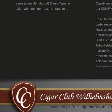
eines jeden Monats statt. Diese Termine
Casablanca 
teilen wir Ihnen gerne auf Anfrage mit.
der CIGAR 
Edle Holzve
Ledersesse
klassischen
erstklassig
lässt auch 
Tabakliebh
richtige Or
arbeitsreic
entspannen
Quelle | Mehr I
Anmelden
| © 2010 · cigarclub-whv.de - A