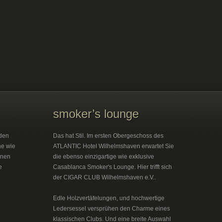
smoker’s lounge
den
Das hat Stil. Im ersten Obergeschoss des
he wie
ATLANTIC Hotel Wilhelmshaven erwartet Sie
inen
die ebenso einzigartige wie exklusive
e
Casablanca Smoker's Lounge. Hier trifft sich
der CIGAR CLUB Wilhelmshaven e.V..
Edle Holzvertäfelungen, und hochwertige
Ledersessel versprühen den Charme eines
klassischen Clubs. Und eine breite Auswahl