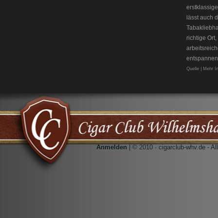
erstklassig
lässt auch 
Tabakliebh
richtige Or
arbeitsreic
entspannen
Quelle | Mehr I
Anmelden
| © 2010 · cigarclub-whv.de - A