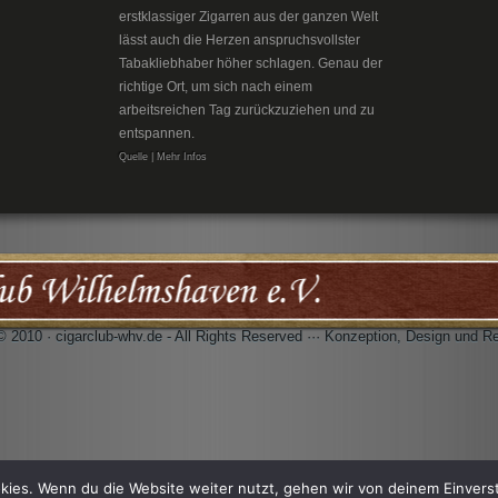
erstklassiger Zigarren aus der ganzen Welt
lässt auch die Herzen anspruchsvollster
Tabakliebhaber höher schlagen. Genau der
richtige Ort, um sich nach einem
arbeitsreichen Tag zurückzuziehen und zu
entspannen.
Quelle | Mehr Infos
© 2010 · cigarclub-whv.de - All Rights Reserved ··· Konzeption, Design und R
kies. Wenn du die Website weiter nutzt, gehen wir von deinem Einvers