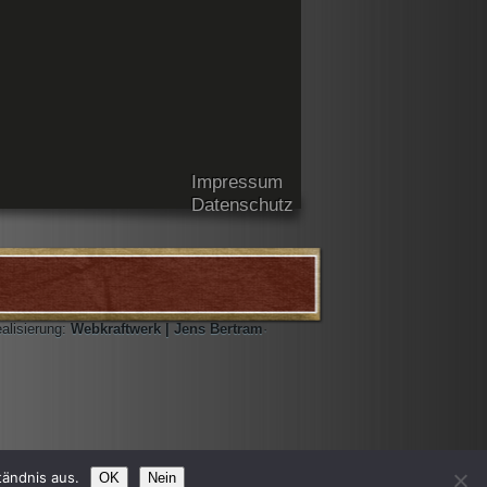
Impressum
Datenschutz
ealisierung:
Webkraftwerk | Jens Bertram
·
tändnis aus.
OK
Nein