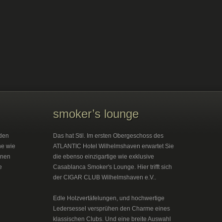
smoker’s lounge
den
Das hat Stil. Im ersten Obergeschoss des
he wie
ATLANTIC Hotel Wilhelmshaven erwartet Sie
inen
die ebenso einzigartige wie exklusive
e
Casablanca Smoker's Lounge. Hier trifft sich
der CIGAR CLUB Wilhelmshaven e.V..
Edle Holzvertäfelungen, und hochwertige
Ledersessel versprühen den Charme eines
klassischen Clubs. Und eine breite Auswahl