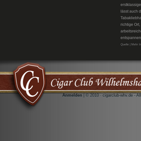
erstklassig
lässt auch 
Tabakliebh
richtige Or
arbeitsreic
entspannen
Quelle | Mehr I
Anmelden
| © 2010 · cigarclub-whv.de - A