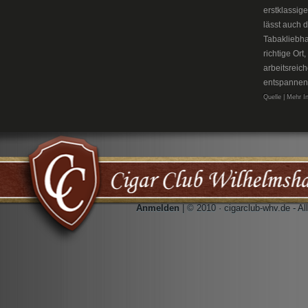
erstklassig
lässt auch 
Tabakliebh
richtige Or
arbeitsreic
entspannen
Quelle | Mehr I
Anmelden
| © 2010 · cigarclub-whv.de - A