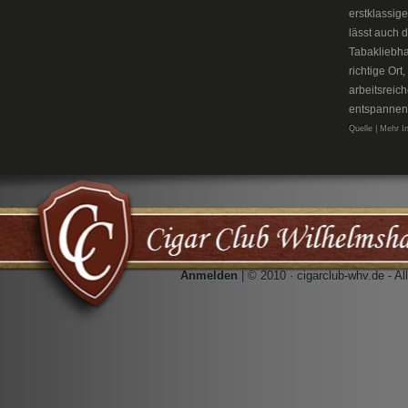
erstklassig
lässt auch 
Tabakliebh
richtige Or
arbeitsreic
entspannen
Quelle | Mehr I
Anmelden
| © 2010 · cigarclub-whv.de - A