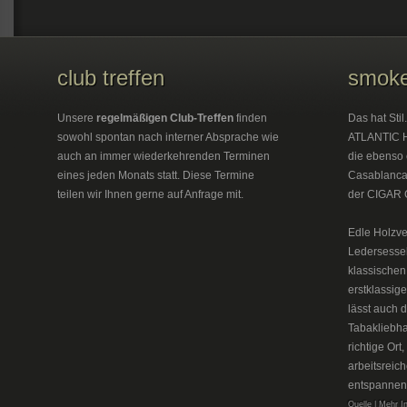
club treffen
smoke
Unsere
regelmäßigen Club-Treffen
finden
Das hat Sti
sowohl spontan nach interner Absprache wie
ATLANTIC H
auch an immer wiederkehrenden Terminen
die ebenso 
eines jeden Monats statt. Diese Termine
Casablanca 
teilen wir Ihnen gerne auf Anfrage mit.
der CIGAR 
Edle Holzve
Ledersesse
klassischen
erstklassig
lässt auch 
Tabakliebh
richtige Or
arbeitsreic
entspannen
Quelle | Mehr I