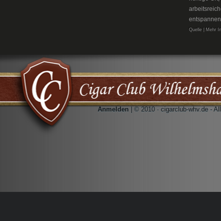
arbeitsreic
entspannen
Quelle | Mehr I
Anmelden
| © 2010 · cigarclub-whv.de - A