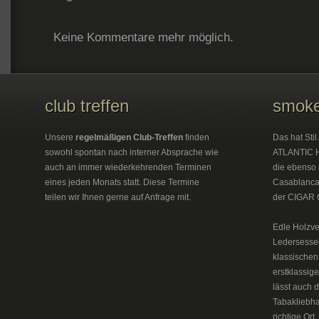
Keine Kommentare mehr möglich.
club treffen
smoke
Unsere
regelmäßigen Club-Treffen
finden
Das hat Sti
sowohl spontan nach interner Absprache wie
ATLANTIC H
auch an immer wiederkehrenden Terminen
die ebenso 
eines jeden Monats statt. Diese Termine
Casablanca 
teilen wir Ihnen gerne auf Anfrage mit.
der CIGAR 
Edle Holzve
Ledersesse
klassischen
erstklassig
lässt auch 
Tabakliebh
richtige Or