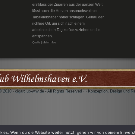
erstklassiger Zigarren aus der ganzen Welt
lässt auch die Herzen anspruchsvollster
Tabakliebhaber höher schlagen. Genau der
richtige Ort, um sich nach einem
arbeitsreichen Tag zurückzuziehen und zu
entspannen.
Quelle | Mehr Infos
© 2010 · cigarclub-whv.de - All Rights Reserved ··· Konzeption, Design und R
kies. Wenn du die Website weiter nutzt, gehen wir von deinem Einvers