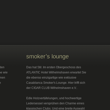
smoker’s lounge
den
Das hat Stil. Im ersten Obergeschoss des
he wie
ATLANTIC Hotel Wilhelmshaven erwartet Sie
inen
die ebenso einzigartige wie exklusive
e
Casablanca Smoker's Lounge. Hier trifft sich
der CIGAR CLUB Wilhelmshaven e.V..
Edle Holzvertäfelungen, und hochwertige
Ledersessel versprühen den Charme eines
klassischen Clubs. Und eine breite Auswahl