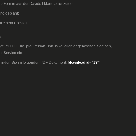
ro Fermin aus der Davidoff Manufactur zeigen.
nd geplant:
t einem Cocktail
g
ägt 79,00 Euro pro Person, inklusive aller angebotenen Speisen,
d Service etc..
g finden Sie im folgenden PDF-Dokument:
[download id=“18″]