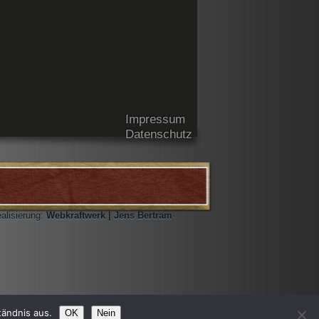
Impressum
Datenschutz
ealisierung:
Webkraftwerk | Jens Bertram
·
tändnis aus.
OK
Nein