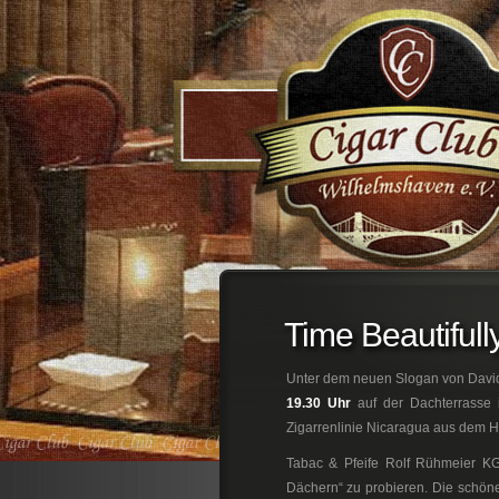
;
Time Beautifully
Unter dem neuen Slogan von Davidof
19.30 Uhr
auf der Dachterrasse
Zigarrenlinie Nicaragua aus dem Ha
Tabac & Pfeife Rolf Rühmeier KG
Dächern“ zu probieren. Die schön