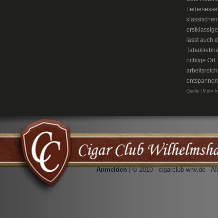
Ledersesse
klassischen
erstklassig
lässt auch 
Tabakliebh
richtige Or
arbeitsreic
entspannen
Quelle | Mehr I
Anmelden
| © 2010 · cigarclub-whv.de - A