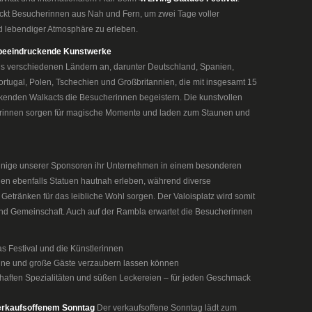
ckt Besucherinnen aus Nah und Fern, um zwei Tage voller
 lebendiger Atmosphäre zu erleben.
d beeindruckende Kunstwerke
aus verschiedenen Ländern an, darunter Deutschland, Spanien,
ortugal, Polen, Tschechien und Großbritannien, die mit insgesamt 15
enden Walkacts die Besucherinnen begeistern. Die kunstvollen
erinnen sorgen für magische Momente und laden zum Staunen und
einige unserer Sponsoren ihr Unternehmen in einem besonderen
n ebenfalls Statuen hautnah erleben, während diverse
Getränken für das leibliche Wohl sorgen. Der Valoisplatz wird somit
und Gemeinschaft. Auch auf der Rambla erwartet die Besucherinnen
as Festival und die Künstlerinnen
eine und große Gäste verzaubern lassen können
zhaften Spezialitäten und süßen Leckereien – für jeden Geschmack
verkaufsoffenem Sonntag
Der verkaufsoffene Sonntag lädt zum