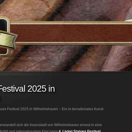
Festival 2025 in
tues Festival 2025 in Wilhelmshaven – Ein in-ternationales Kunst-
erwandelt sich die Innenstadt von Wilhelmshaven erneut in eine
ivität und internationalem Flair beim
4. Living Statues Festival
.