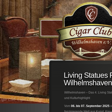
;
Living Statues 
Wilhelmshaven
Wilhelmshaven
– Das 4. Living Sta
und Kulturhighlight
Vom
06. bis 07. September 2025
v
faszinierende Welt aus Kunst, Kreat