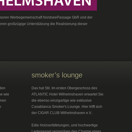
onsoren Werbegemeinschaft NordseePassage GbR und der
ren großzügige Unterstützung die Realisierung dieser
smoker’s lounge
den
Das hat Stil. Im ersten Obergeschoss des
he wie
ATLANTIC Hotel Wilhelmshaven erwartet Sie
inen
die ebenso einzigartige wie exklusive
e
Casablanca Smoker's Lounge. Hier trifft sich
der CIGAR CLUB Wilhelmshaven e.V..
Edle Holzvertäfelungen, und hochwertige
Ledersessel versprühen den Charme eines