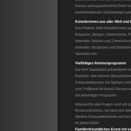
Dieses außergewöhnliche Event lo
beeindruckender Darbietungen und
Künstlerinnen aus aller Welt un
Das Festival zieht Künstlerinnen 
Bulgarien, Belgien, Niederlande, P
lebenden Statuen und 2 beeindruck
lebenden Skulpturen und Darstell
Verweilen ein.
Vielfältiges Rahmenprogramm
Auf dem Valoisplatz präsentieren 
Rahmen. Hier können Besucherinne
Schaustellerinnen mit Speisen und 
zum Treffpunkt für Kunst, Genuss 
ein lebendiges Programm:
Infopoint für alle Fragen rund um d
Kinderschminken, bei dem sich kl
Weitere Schaustellerinnen mit her
ist etwas dabei.
Familienfreundliches Event mit 