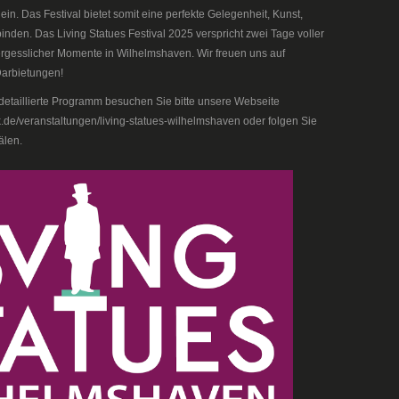
. Das Festival bietet somit eine perfekte Gelegenheit, Kunst,
inden. Das Living Statues Festival 2025 verspricht zwei Tage voller
ergesslicher Momente in Wilhelmshaven. Wir freuen uns auf
arbietungen!
detaillierte Programm besuchen Sie bitte unsere Webseite
k.de/veranstaltungen/living-statues-wilhelmshaven oder folgen Sie
älen.