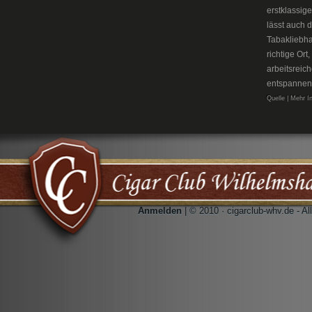
erstklassig
lässt auch 
Tabakliebh
richtige Or
arbeitsreic
entspannen
Quelle | Mehr I
Anmelden
| © 2010 · cigarclub-whv.de - A