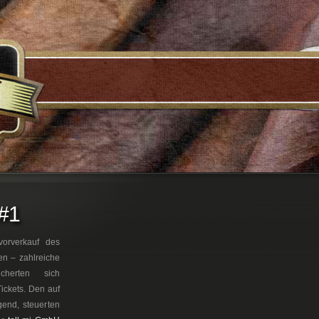
#1
vorverkauf des
en – zahlreiche
cherten sich
ickets. Den auf
end, steuerten