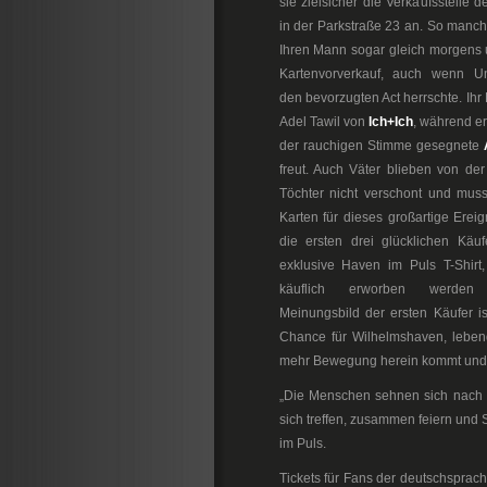
sie zielsicher die Verkaufsstelle d
in der Parkstraße 23 an. So manch
Ihren Mann sogar gleich morgens
Kartenvorverkauf, auch wenn Un
den bevorzugten Act herrschte. Ihr 
Adel Tawil von
Ich+Ich
, während er 
der rauchigen Stimme gesegnete
freut. Auch Väter blieben von der
Töchter nicht verschont und muss
Karten für dieses großartige Ereig
die ersten drei glücklichen Käuf
exklusive Haven im Puls T-Shirt
käuflich erworben werde
Meinungsbild der ersten Käufer is
Chance für Wilhelmshaven, lebend
mehr Bewegung herein kommt und z
„Die Menschen sehnen sich nach et
sich treffen, zusammen feiern und
im Puls.
Tickets für Fans der deutschsprach