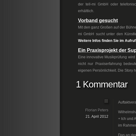
der tell-mi GmbH oder telefoni
erhältlich.
Vorband gesucht
Mit den ganz Großen auf der Bühne
mi GmbH sucht unter den Künstle
Weitere Infos finden Sie im Aufr
Ein Praxisprojekt der Sup
Eine innovative Musikprüfung wir
nicht nur Praxiserfahrung bedeu
eigenen Persönlichkeit. Die Story 
1 Kommentar
Auftaktver
Florian Peters
Wilhelmsha
21. April 2012
+ Ich und 
im Rahmen 
Das an der