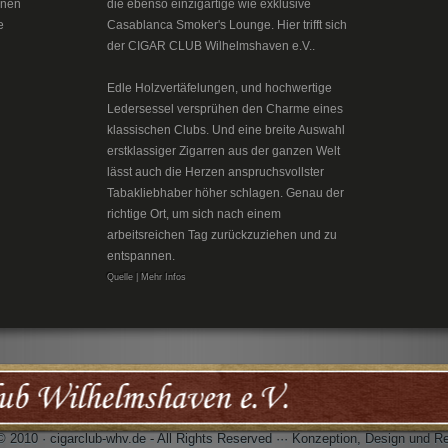
inen
die ebenso einzigartige wie exklusive
e
Casablanca Smoker's Lounge. Hier trifft sich
der CIGAR CLUB Wilhelmshaven e.V..
Edle Holzvertäfelungen, und hochwertige
Ledersessel versprühen den Charme eines
klassischen Clubs. Und eine breite Auswahl
erstklassiger Zigarren aus der ganzen Welt
lässt auch die Herzen anspruchsvollster
Tabakliebhaber höher schlagen. Genau der
richtige Ort, um sich nach einem
arbeitsreichen Tag zurückzuziehen und zu
entspannen.
Quelle | Mehr Infos
© 2010 · cigarclub-whv.de - All Rights Reserved ··· Konzeption, Design und R