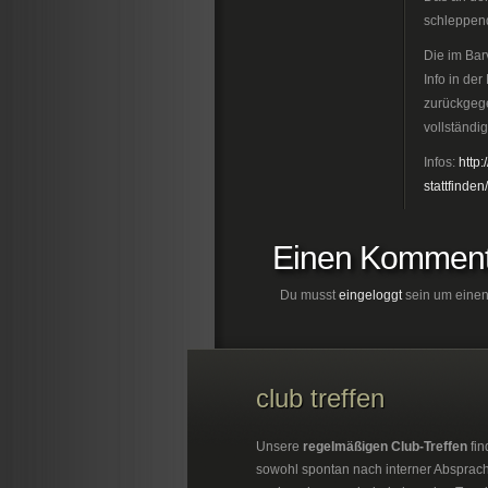
schleppen
Die im Bar
Info in de
zurückgege
vollständi
Infos:
http:
stattfinden/
Einen Komment
Du musst
eingeloggt
sein um einen
club treffen
Unsere
regelmäßigen Club-Treffen
fin
sowohl spontan nach interner Absprac