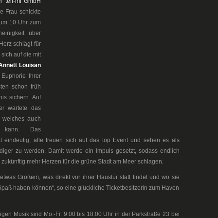
er
tell-mi GmbH
e Frau schickte
 um 10 Uhr zum
einigkeit über
Herz schlägt für
sich auf die mit
Annett Louisan
 Euphorie Ihrer
ten schon früh
nis sichern. Auf
er wartete das
, welches auch
n kann. Das
t eindeutig, alle freuen sich auf das top Event und sehen es als
iger zu werden. Damit werde ein Impuls gesetzt, sodass endlich
ukünftig mehr Herzen für die grüne Stadt am Meer schlagen.
was Großem, was direkt vor ihrer Haustür statt findet und wo sie
 Spaß haben können“, so eine glückliche Ticketbesitzerin zum Haven
igen Musik sind Mo.-Fr. 9:00 bis 18:00 Uhr in der Parkstraße 23 bei