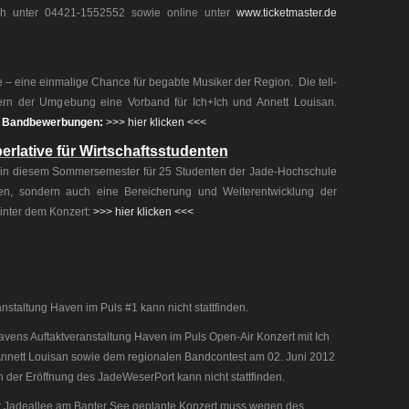
sch unter 04421-1552552 sowie online unter
www.ticketmaster.de
 – eine einmalige Chance für begabte Musiker der Region. Die tell-
rn der Umgebung eine Vorband für Ich+Ich und Annett Louisan.
uf Bandbewerbungen:
>>> hier klicken <<<
erlative für Wirtschaftsstudenten
d in diesem Sommersemester für 25 Studenten der Jade-Hochschule
ten, sondern auch eine Bereicherung und Weiterentwicklung der
hinter dem Konzert:
>>> hier klicken <<<
anstaltung Haven im Puls #1 kann nicht stattfinden.
vens Auftaktveranstaltung Haven im Puls Open-Air Konzert mit Ich
Annett Louisan sowie dem regionalen Bandcontest am 02. Juni 2012
der Eröffnung des JadeWeserPort kann nicht stattfinden.
 Jadeallee am Banter See geplante Konzert muss wegen des