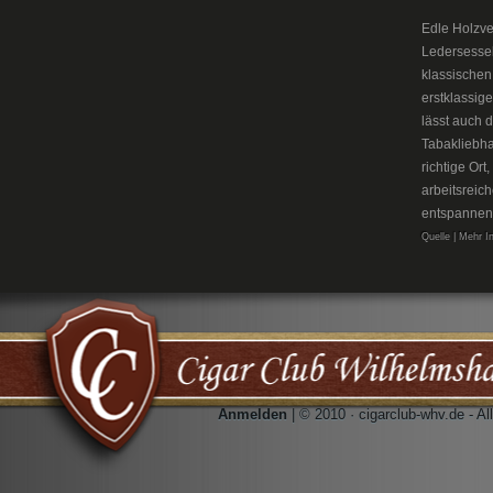
Edle Holzve
Ledersesse
klassischen
erstklassig
lässt auch 
Tabakliebh
richtige Or
arbeitsreic
entspannen
Quelle | Mehr I
Anmelden
| © 2010 · cigarclub-whv.de - A